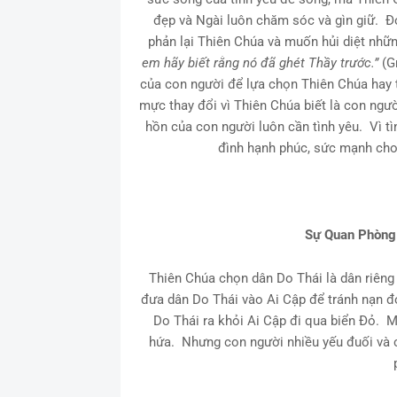
đẹp và Ngài luôn chăm sóc và gìn giữ. Đ
phản lại Thiên Chúa và muốn hủi diệt nhữn
em hãy biết rằng nó đã ghét Thầy trước.”
(Gn
của con người để lựa chọn Thiên Chúa hay
mực thay đổi vì Thiên Chúa biết là con ngư
hồn của con người luôn cần tình yêu. Vì tì
đình hạnh phúc, sức mạnh cho 
Sự Quan Phòng 
Thiên Chúa chọn dân Do Thái là dân riêng
đưa dân Do Thái vào Ai Cập để tránh nạn đó
Do Thái ra khỏi Ai Cập đi qua biển Đỏ. M
hứa. Nhưng con người nhiều yếu đuối và c