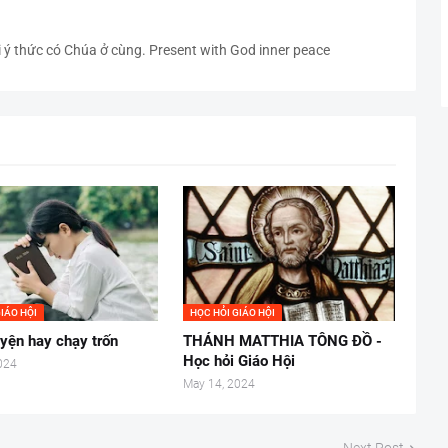
i ý thức có Chúa ở cùng. Present with God inner peace
IÁO HỘI
HỌC HỎI GIÁO HỘI
yện hay chạy trốn
THÁNH MATTHIA TÔNG ĐỒ -
Học hỏi Giáo Hội
024
May 14, 2024