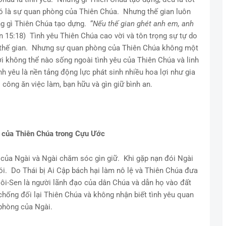
ó là sự quan phòng của Thiên Chúa. Nhưng thế gian luôn
g gì Thiên Chúa tạo dựng. “
Nếu thế gian ghét anh em, anh
 15:18) Tình yêu Thiên Chúa cao vời và tôn trọng sự tự do
 thế gian. Nhưng sự quan phòng của Thiên Chúa không một
ời không thể nào sống ngoài tình yêu của Thiên Chúa và linh
nh yêu là nền tảng động lực phát sinh nhiều hoa lợi như gia
công ăn việc làm, bạn hữu và gìn giữ bình an.
của Thiên Chúa trong Cựu Ước
 của Ngài và Ngài chăm sóc gìn giữ. Khi gặp nạn đói Ngài
i. Do Thái bị Ai Cập bách hại làm nô lệ và Thiên Chúa đưa
ôi-Sen là người lãnh đạo của dân Chúa và dẫn họ vào đất
hống đối lại Thiên Chúa và không nhận biết tình yêu quan
phòng của Ngài.