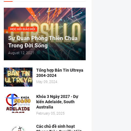
HỌC HỎI GIÁO HỘI
Sự Quan Phòng Thiên Chúa
Trong Đời Sống
August 12, 2021
Tổng hợp Bản Tin Ultreya
2004-2024
May 09, 2024
Khóa 3 Ngày 2027 - Dự
kiến Adelaide, South
Australia
February 05, 2025
Các chủ đề sinh hoạt