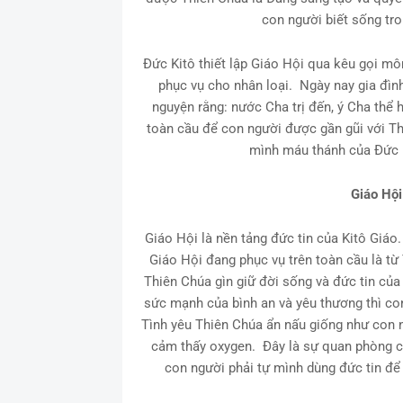
con người biết sống tro
Đức Kitô thiết lập Giáo Hội qua kêu gọi m
phục vụ cho nhân loại. Ngày nay gia đình
nguyện rằng: nước Cha trị đến, ý Cha thể 
toàn cầu để con người được gần gũi với T
mình máu thánh của Đức K
Giáo Hội
Giáo Hội là nền tảng đức tin của Kitô Giáo
Giáo Hội đang phục vụ trên toàn cầu là từ
Thiên Chúa gìn giữ đời sống và đức tin củ
sức mạnh của bình an và yêu thương thì co
Tình yêu Thiên Chúa ẩn nấu giống như con 
cảm thấy oxygen. Đây là sự quan phòng c
con người phải tự mình dùng đức tin để