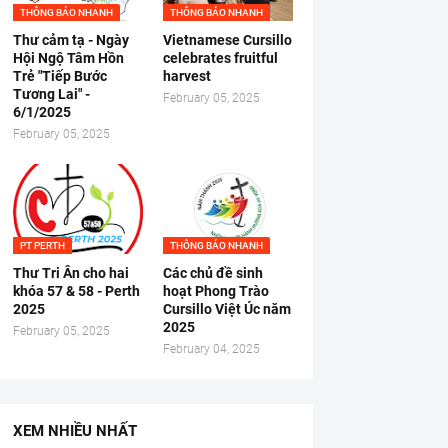
THÔNG BÁO NHANH
THÔNG BÁO NHANH
Thư cảm tạ - Ngày
Vietnamese Cursillo
Hội Ngộ Tâm Hồn
celebrates fruitful
Trẻ "Tiếp Bước
harvest
Tương Lai" -
February 05, 2025
6/1/2025
February 05, 2025
PT PERTH
THÔNG BÁO NHANH
Thư Tri Ân cho hai
Các chủ đề sinh
khóa 57 & 58 - Perth
hoạt Phong Trào
2025
Cursillo Việt Úc năm
2025
February 05, 2025
February 04, 2025
XEM NHIỀU NHẤT