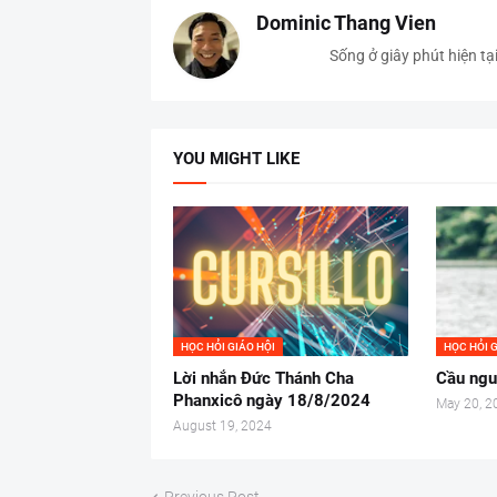
Dominic Thang Vien
Sống ở giây phút hiện tạ
YOU MIGHT LIKE
HỌC HỎI GIÁO HỘI
HỌC HỎI G
Lời nhắn Đức Thánh Cha
Cầu ngu
Phanxicô ngày 18/8/2024
May 20, 2
August 19, 2024