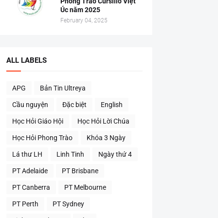
Phong Trào Cursillo Việt
Úc năm 2025
February 04, 2025
ALL LABELS
APG
Bản Tin Ultreya
Cầu nguyện
Đặc biệt
English
Học Hỏi Giáo Hội
Học Hỏi Lời Chúa
Học Hỏi Phong Trào
Khóa 3 Ngày
Lá thư LH
Linh Tinh
Ngày thứ 4
PT Adelaide
PT Brisbane
PT Canberra
PT Melbourne
PT Perth
PT Sydney