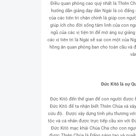
Điều quan phòng cao quý nhất là Thiên Chú
hướng dẫn giảng dạy dân Ngài là có đấng 
của các tiên tri chân chính là giúp con ngư
giúp ích cho đời sống tâm linh của con ng
ngũ của các vị tiện tri để mờ áng sự giản
các vị tiên tri là Ngài sẽ sai con một của N
hồng ân quan phòng ban cho toàn cầu và đ
vă
Đức Kitô là sự Q
Đức Kitô đến thế gian để con người được 
Đức Kitô để ta nhận biết Thiên Chúa và xâ
cứu độ. Được xây dựng tình yêu thương với
tộc và cá nhân được trực tiếp cầu xin với Đ
Đức Kitô mạc khải Chúa Cha cho con ngườ
được Thiên Chúa là Đấng sáng tạo và quyề