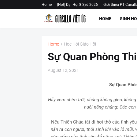
Home
[Hot] Đại Hội 8 Syd 2026
Giới thiệu PT Cursill
HOME
SINH H
Home
Học Hỏi Giáo Hội
Sự Quan Phòng Thi
August 12, 2021
Sự Quan Phòn
Hãy xem chim trời, chúng không gieo, không 
nuôi nấng chúng! Các con
Nếu Thiến Chúa tắt đi hơi thở của tình yêu,
nặn ra con người, thổi sinh khí vào lỗ mũi,
sức sống của tình yêu để sống, mà Thiên C