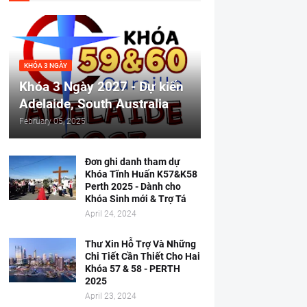
KHÓA 3 NGÀY
Khóa 3 Ngày 2027 - Dự kiến
Adelaide, South Australia
February 05, 2025
Đơn ghi danh tham dự
Khóa Tĩnh Huấn K57&K58
Perth 2025 - Dành cho
Khóa Sinh mới & Trợ Tá
April 24, 2024
Thư Xin Hỗ Trợ Và Những
Chi Tiết Cần Thiết Cho Hai
Khóa 57 & 58 - PERTH
2025
April 23, 2024