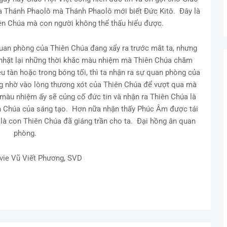
a Thánh Phaolô mà Thánh Phaolô mới biết Đức Kitô. Đây là
ên Chúa mà con người không thể thấu hiểu được.
uan phòng của Thiên Chúa đang xẩy ra trước mắt ta, nhưng
à nhặt lại những thời khắc màu nhiệm mà Thiên Chúa chăm
u tàn hoặc trong bóng tối, thì ta nhận ra sự quan phòng của
g nhờ vào lòng thương xót của Thiên Chúa để vượt qua mà
 màu nhiệm ấy sẽ củng cố đức tin và nhận ra Thiên Chúa là
n Chúa của sáng tạo. Hơn nữa nhận thấy Phúc Âm được tái
 là con Thiên Chúa đã giáng trần cho ta. Đại hồng ân quan
phòng.
avie Vũ Viết Phương, SVD