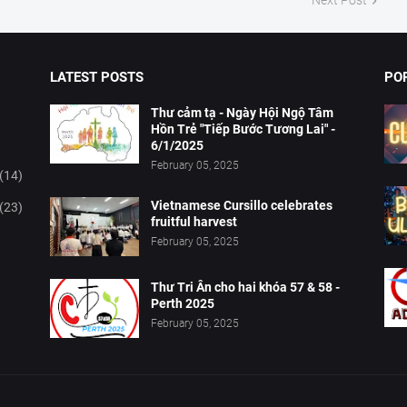
Next Post
LATEST POSTS
PO
Thư cảm tạ - Ngày Hội Ngộ Tâm
Hồn Trẻ "Tiếp Bước Tương Lai" -
6/1/2025
February 05, 2025
(14)
Vietnamese Cursillo celebrates
(23)
fruitful harvest
February 05, 2025
Thư Tri Ân cho hai khóa 57 & 58 -
Perth 2025
February 05, 2025