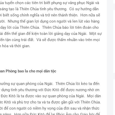
a tuyển chọn các tiên tri biết phụng sự vâng phục Ngài và
sáng tạo là Thiên Chúa tình yêu thương. Có sự hướng dẫn
ời biết sống chính nghĩa và trở nên thánh thiện. Hơn nữa sẽ
ười. Nhưng thế gian lợi dụng con người và len lút vào hàng
g dạy lời của Thiên Chúa. Thiên Chúa báo lời tiên đoán cho
gài đến thế gian để kiện toàn lời giảng dạy của Ngài. Một sự
ến tận cùng trái đất. Và sẽ được thấm nhuần vào trên mọi
n hóa và thời gian.
uan Phòng bao la cho mọi dân tộc
hưởng sự quan phòng của Ngài. Thiên Chúa lôi kéo ta đến
y dựng tình yêu thương với Đức Kitô để được nương nhờ ơn
 Đức Kitô là ta được vào sự quan phòng của Ngài. Mọi dân
ức Kitô và phù trợ cho ta và ta được gần gũi với Thiên Chúa.
i để con người có niềm hy vọng của đời sau và nhận thức
n năng. Hơn nữa Đức Kitô để lại Phúc Âm cho Giáo hội để