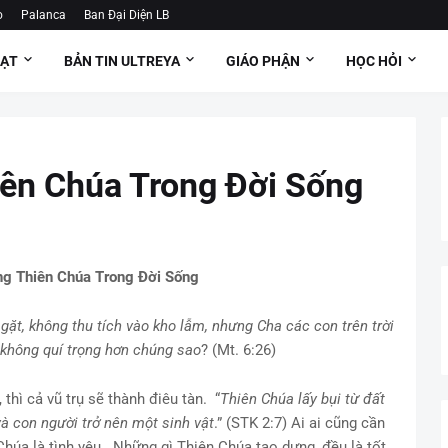
o
Palanca
Ban Đại Diện LB
OẠT
BẢN TIN ULTREYA
GIÁO PHẬN
HỌC HỎI
ên Chúa Trong Đời Sống
g Thiên Chúa Trong Đời Sống
gặt, không thu tích vào kho lẫm, nhưng Cha các con trên trời
 không quí trọng hơn chúng sao
? (Mt. 6:26)
 thì cả vũ trụ sẽ thành điêu tàn. “
Thiên Chúa lấy bụi từ đất
 và con người trở nên một sinh vật
.” (STK 2:7) Ai ai cũng cần
húa là tình yêu. Những gì Thiên Chúa tạo dựng, đều là tốt