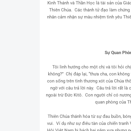
Kinh Thánh và Thần Học là tài sản của Giá
Thiên Chúa. Các thánh tử đạo làm chứng 
nhân cảm nhận sự màu nhiệm tình yêu Thiên
Sự Quan Phòn
Tôi linh hướng cho một chị và tôi hỏi ch
không?” Chị đáp lại, “thưa cha, con không
con sống trên tình thương xót của Chúa thôi
ngờ với câu trả lời này. Câu trả lời rất 
ngoài trừ Đức Kitô. Con người chỉ có nương
quan phòng của T
Thiên Chúa thánh hóa từ sự đau buồn, bóng
vui. Ví dụ như sự điêu tàn của chiến tran
Hội Việt Nam bị bách hại năm xưa nhưng ng