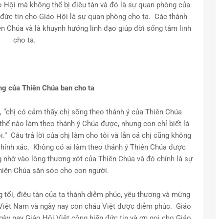
o Hội mà không thể bị điêu tàn và đó là sự quan phòng của
đức tin cho Giáo Hội là sự quan phòng cho ta. Các thánh
 Chúa và là khuynh hướng linh đạo giúp đời sống tâm linh
cho ta.
g của Thiên Chúa ban cho ta
ị, “chị có cảm thấy chị sống theo thánh ý của Thiên Chúa
 thể nào làm theo thánh ý Chúa được, nhưng con chỉ biết là
.” Câu trả lời của chị làm cho tôi và lẫn cả chị cũng không
là chính xác. Không có ai làm theo thánh ý Thiên Chúa được
 nhờ vào lòng thương xót của Thiên Chúa và đó chính là sự
hiên Chúa săn sóc cho con người.
 tối, điêu tàn của ta thành diễm phúc, yêu thương và mừng
h Việt Nam và ngày nay con cháu Việt được diễm phúc. Giáo
ày nay Giáo Hội Việt công hiến đức tin và ơn gọi cho Giáo