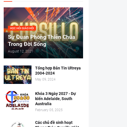
HỌC HỎI GIÁO HỘI
Sự Quan Phòng Thiên Chúa
Trong Đời Sống
August 12, 2021
Tổng hợp Bản Tin Ultreya
2004-2024
May 09, 2024
Khóa 3 Ngày 2027 - Dự
kiến Adelaide, South
Australia
February 05, 2025
Các chủ đề sinh hoạt