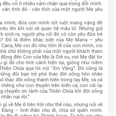
g đều có ít nhiều cảm nhận qua trong đời mình.
về căn tính đó - căn tính của một người Mẹ yêu
 mình, đứa con mình rứt ruột mang nặng đẻ
nêu lên khi nói về quan hệ mẫu tử. Nhưng giả
h sinh ra, người phụ nữ đó có còn yêu đứa trẻ
? Đó là điểm khác biệt của Mẹ Maria – yêu
 Cana, Mẹ coi đó như hôn lễ của con mình, coi
 nhà chứ không phải của một người khách tham
h động đến Con của Mẹ là Giê su, nơi Mẹ đặt tin
 gì đó cho tình cảnh hiện tại, giống như niềm
Thiên Chúa qua lời nói “Xin Vâng”. Đó cũng là
 những đôi bạn trẻ phó thác đời sống hôn nhân
ó thác đời sống thánh hiến trong tay Mẹ, và cả
chêng như con thuyền trên biển cả, con cái lại
ng chuyển ơn lành của Thiên Chúa khi đời sống
nhẫn nại rồi.”
 gì về Mẹ ở trên trời như thế nào, nhưng nói về
n Đàng – tinh thần cho đi, chia sẻ quên mình.