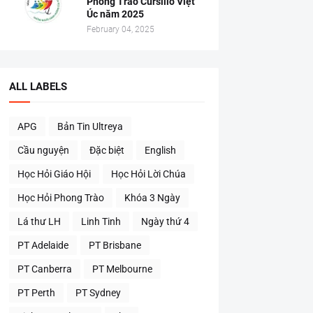
Phong Trào Cursillo Việt
Úc năm 2025
February 04, 2025
ALL LABELS
APG
Bản Tin Ultreya
Cầu nguyện
Đặc biệt
English
Học Hỏi Giáo Hội
Học Hỏi Lời Chúa
Học Hỏi Phong Trào
Khóa 3 Ngày
Lá thư LH
Linh Tinh
Ngày thứ 4
PT Adelaide
PT Brisbane
PT Canberra
PT Melbourne
PT Perth
PT Sydney