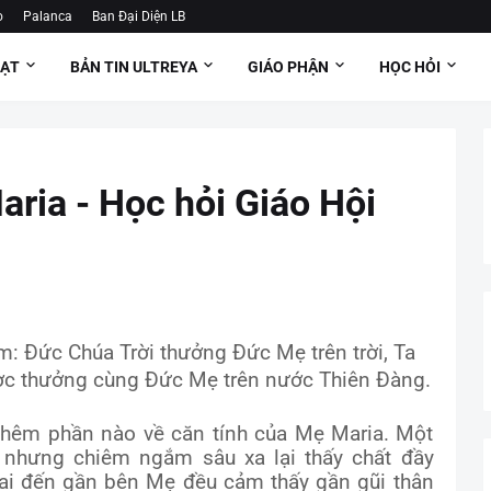
o
Palanca
Ban Đại Diện LB
OẠT
BẢN TIN ULTREYA
GIÁO PHẬN
HỌC HỎI
aria - Học hỏi Giáo Hội
 Đức Chúa Trời thưởng Đức Mẹ trên trời, Ta
ợc thưởng cùng Đức Mẹ trên nước Thiên Đàng.
 thêm phần nào về căn tính của Mẹ Maria. Một
n, nhưng chiêm ngắm sâu xa lại thấy chất đầy
 ai đến gần bên Mẹ đều cảm thấy gần gũi thân