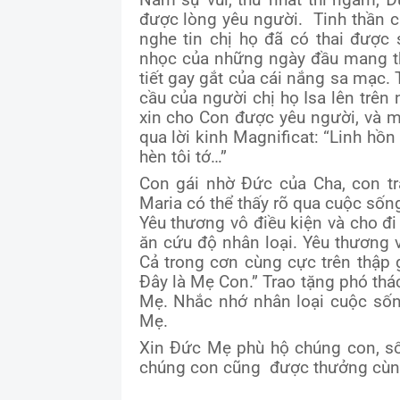
Năm sự vui, thứ nhất thì ngắm, Đ
được lòng yêu người. Tinh thần c
nghe tin chị họ đã có thai được 
nhọc của những ngày đầu mang tha
tiết gay gắt của cái nắng sa mạc. 
cầu của người chị họ Isa lên trên 
xin cho Con được yêu người, và m
qua lời kinh Magnificat: “Linh hồ
hèn tôi tớ…”
Con gái nhờ Đức của Cha, con tr
Maria có thể thấy rõ qua cuộc số
Yêu thương vô điều kiện và cho đi
ăn cứu độ nhân loại. Yêu thương v
Cả trong cơn cùng cực trên thập 
Đây là Mẹ Con.” Trao tặng phó thác
Mẹ. Nhắc nhớ nhân loại cuộc số
Mẹ.
Xin Đức Mẹ phù hộ chúng con, sốn
chúng con cũng được thưởng cùn