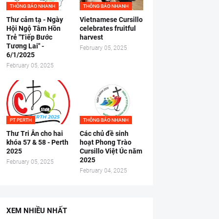
THÔNG BÁO NHANH
THÔNG BÁO NHANH
Thư cảm tạ - Ngày
Vietnamese Cursillo
Hội Ngộ Tâm Hồn
celebrates fruitful
Trẻ "Tiếp Bước
harvest
Tương Lai" -
February 05, 2025
6/1/2025
February 05, 2025
PT PERTH
THÔNG BÁO NHANH
Thư Tri Ân cho hai
Các chủ đề sinh
khóa 57 & 58 - Perth
hoạt Phong Trào
2025
Cursillo Việt Úc năm
2025
February 05, 2025
February 04, 2025
XEM NHIỀU NHẤT