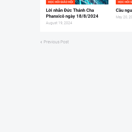
HỌC HỎI GIÁO HỘI
HỌC HỎI G
Lời nhắn Đức Thánh Cha
Cầu ngu
Phanxicô ngày 18/8/2024
May 20, 2
August 19, 2024
Previous Post