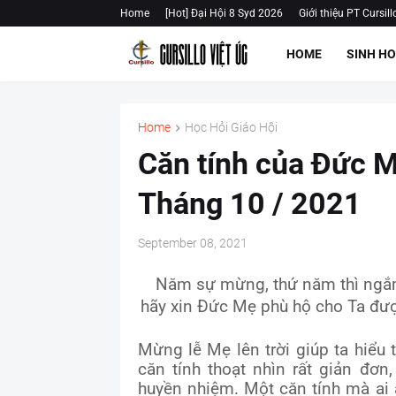
Home
[Hot] Đại Hội 8 Syd 2026
Giới thiệu PT Cursill
HOME
SINH H
Home
Học Hỏi Giáo Hội
Căn tính của Đức M
Tháng 10 / 2021
September 08, 2021
Năm sự mừng, thứ năm thì ngắm:
hãy xin Đức Mẹ phù hộ cho Ta đư
Mừng lễ Mẹ lên trời giúp ta hiểu
căn tính thoạt nhìn rất giản đơ
huyền nhiệm. Một căn tính mà ai