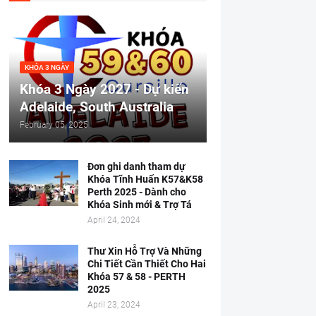
KHÓA 3 NGÀY
Khóa 3 Ngày 2027 - Dự kiến
Adelaide, South Australia
February 05, 2025
Đơn ghi danh tham dự
Khóa Tĩnh Huấn K57&K58
Perth 2025 - Dành cho
Khóa Sinh mới & Trợ Tá
April 24, 2024
Thư Xin Hỗ Trợ Và Những
Chi Tiết Cần Thiết Cho Hai
Khóa 57 & 58 - PERTH
2025
April 23, 2024