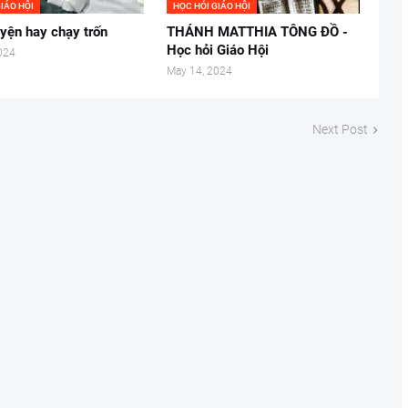
IÁO HỘI
HỌC HỎI GIÁO HỘI
yện hay chạy trốn
THÁNH MATTHIA TÔNG ĐỒ -
Học hỏi Giáo Hội
024
May 14, 2024
Next Post