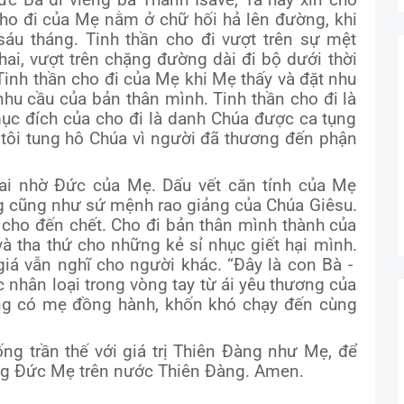
ức Bà đi viếng bà Thánh Isave, Ta hãy xin cho
ho đi của Mẹ nằm ở chữ hối hả lên đường, khi
sáu tháng. Tinh thần cho đi vượt trên sự mệt
i, vượt trên chặng đường dài đi bộ dưới thời
Tinh thần cho đi của Mẹ khi Mẹ thấy và đặt nhu
nhu cầu của bản thân mình. Tinh thần cho đi là
ục đích của cho đi là danh Chúa được ca tụng
n tôi tung hô Chúa vì người đã thương đến phận
ai nhờ Đức của Mẹ. Dấu vết căn tính của Mẹ
ng cũng như sứ mệnh rao giảng của Chúa Giêsu.
 cho đến chết. Cho đi bản thân mình thành của
à tha thứ cho những kẻ sỉ nhục giết hại mình.
giá vẫn nghĩ cho người khác. “Đây là con Bà -
 nhân loại trong vòng tay từ ái yêu thương của
ng có mẹ đồng hành, khốn khó chạy đến cùng
g trần thế với giá trị Thiên Đàng như Mẹ, để
g Đức Mẹ trên nước Thiên Đàng. Amen.