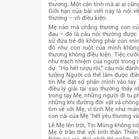
thương. Một căn tính mà ai ai cũn
Giới hạn của bài viết này là nói 
thương – vô điều kiện.
Mẹ nào mà chẳng thương con của
đau – đó là câu nói thường được 
sử đứa trẻ đó không phải con mìn
đó như con ruột của mình không
thương không điều kiện. Tiệc cưới
như trách nhiệm của người trong
dự. “Họ hết rượu rồi,” câu nói đán
tưởng Người có thể làm được điều
tin Mẹ đặt số phận mình vào tay 
điều lý giải tại sao thường thấy
trong tay Mẹ, những người đi tu ph
những khi đường đời vất vả chông 
tìm về với Mẹ, vì tình Mẹ như má
con cái của Mẹ “hết yêu thương và 
Lễ Mẹ lên trời, Tin Mừng không nói
Mẹ ở trần thế với tinh thần Thiê