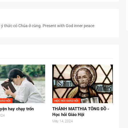
i ý thức có Chúa ở cùng. Present with God inner peace
IÁO HỘI
HỌC HỎI GIÁO HỘI
yện hay chạy trốn
THÁNH MATTHIA TÔNG ĐỒ -
Học hỏi Giáo Hội
024
May 14, 2024