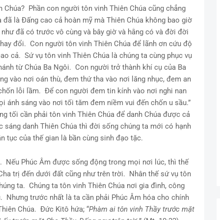
ên Chúa? Phần con người tôn vinh Thiên Chúa cũng chẳng
úa đã là Đấng cao cả hoàn mỹ mà Thiên Chúa không bao giờ
như đã có trước vô cùng và bây giờ và hằng có và đời đời
thay đổi. Con người tôn vinh Thiên Chúa để lãnh ơn cứu độ
cao cả. Sứ vụ tôn vinh Thiên Chúa là chúng ta cùng phục vụ
hánh từ Chúa Ba Ngôi. Con người trở thành khí cụ của Ba
ng vào nơi oán thù, đem thứ tha vào nơi lăng nhục, đem an
chốn lỗi lầm. Để con người đem tin kính vào nơi nghi nan
rọi ánh sáng vào nơi tối tăm đem niềm vui đến chốn u sầu.”
ng tối cần phải tôn vinh Thiên Chúa để danh Chúa được cả
c sáng danh Thiên Chúa thì đời sống chúng ta mới có hạnh
rần tục của thế gian là bần cùng sinh đạo tặc.
. Nếu Phúc Âm được sống động trong mọi nơi lúc, thì thế
ha trị đến dưới đất cũng như trên trời. Nhân thế sứ vụ tôn
húng ta. Chúng ta tôn vinh Thiên Chúa nơi gia đình, công
ữu. Nhưng trước nhất là ta cần phải Phúc Âm hóa cho chính
Thiên Chúa. Đức Kitô hứa; “
Phàm ai tôn vinh Thầy trước mặt