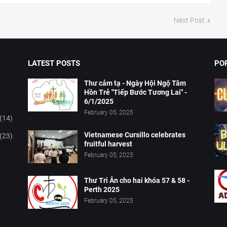
Next Post
LATEST POSTS
PO
Thư cảm tạ - Ngày Hội Ngộ Tâm
Hồn Trẻ "Tiếp Bước Tương Lai" -
6/1/2025
February 05, 2025
(14)
Vietnamese Cursillo celebrates
(23)
fruitful harvest
February 05, 2025
Thư Tri Ân cho hai khóa 57 & 58 -
Perth 2025
February 05, 2025