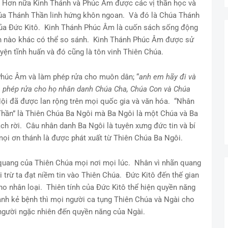
 Hơn nữa Kinh Thánh và Phúc Âm được các vị thần học và
húa Thánh Thần linh hứng khôn ngoan. Và đó là Chúa Thánh
 của Đức Kitô. Kinh Thánh Phúc Âm là cuốn sách sống động
ch nào khác có thể so sánh. Kinh Thánh Phúc Âm được sử
uyện tĩnh huấn và đó cũng là tôn vinh Thiên Chúa.
 Phúc Âm và làm phép rửa cho muôn dân; “
anh em hãy đi và
 phép rửa cho họ nhân danh Chúa Cha, Chúa Con và Chúa
 Hội đã được lan rộng trên mọi quốc gia và văn hóa. “Nhân
hần” là Thiên Chúa Ba Ngôi mà Ba Ngôi là một Chúa và Ba
h rời. Câu nhân danh Ba Ngôi là tuyên xưng đức tin và bí
mọi ơn thánh là được phát xuất từ Thiên Chúa Ba Ngôi.
 quang của Thiên Chúa mọi nơi mọi lúc. Nhân vì nhãn quang
 trừ ta đạt niềm tin vào Thiên Chúa. Đức Kitô đến thế gian
o nhân loại. Thiên tính của Đức Kitô thể hiện quyền năng
nh kẻ bệnh thì mọi người ca tụng Thiên Chúa và Ngài cho
 người ngặc nhiên đến quyền năng của Ngài.