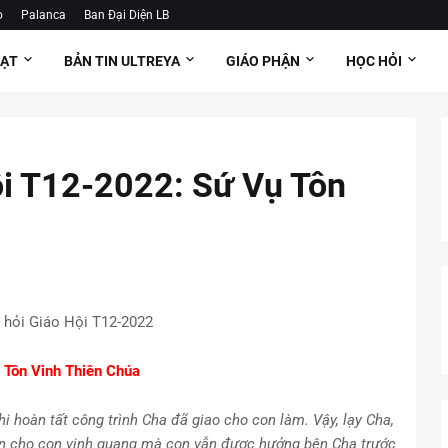
o
Palanca
Ban Đại Diện LB
OẠT
BẢN TIN ULTREYA
GIÁO PHẬN
HỌC HỎI
ội T12-2022: Sứ Vụ Tôn
 hỏi Giáo Hội T12-2022
 Tôn Vinh Thiên Chúa
hi hoàn tất công trình Cha đã giao cho con làm. Vậy, lạy Cha,
 ban cho con vinh quang mà con vẫn được hưởng bên Cha trước