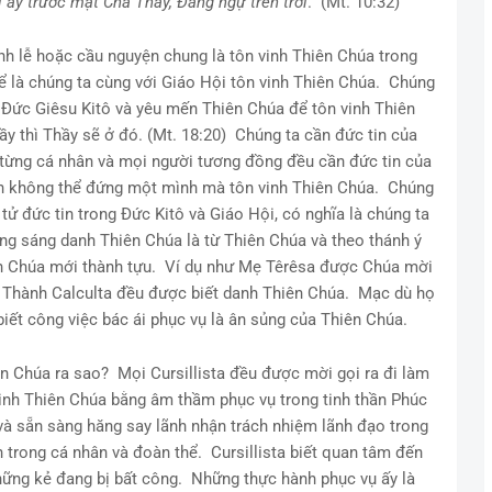
i ấy trước mặt Cha Thầy, Đấng ngự trên trời
.” (Mt. 10:32)
h lễ hoặc cầu nguyện chung là tôn vinh Thiên Chúa trong
ể là chúng ta cùng với Giáo Hội tôn vinh Thiên Chúa. Chúng
 Đức Giêsu Kitô và yêu mến Thiên Chúa để tôn vinh Thiên
y thì Thầy sẽ ở đó. (Mt. 18:20) Chúng ta cần đức tin của
 từng cá nhân và mọi người tương đồng đều cần đức tin của
ân không thể đứng một mình mà tôn vinh Thiên Chúa. Chúng
tử đức tin trong Đức Kitô và Giáo Hội, có nghĩa là chúng ta
ng sáng danh Thiên Chúa là từ Thiên Chúa và theo thánh ý
ên Chúa mới thành tựu. Ví dụ như Mẹ Têrêsa được Chúa mời
. Thành Calculta đều được biết danh Thiên Chúa. Mạc dù họ
biết công việc bác ái phục vụ là ân sủng của Thiên Chúa.
ên Chúa ra sao? Mọi Cursillista đều được mời gọi ra đi làm
inh Thiên Chúa bằng âm thầm phục vụ trong tinh thần Phúc
 và sẵn sàng hăng say lãnh nhận trách nhiệm lãnh đạo trong
n trong cá nhân và đoàn thể. Cursillista biết quan tâm đến
ững kẻ đang bị bất công. Những thực hành phục vụ ấy là