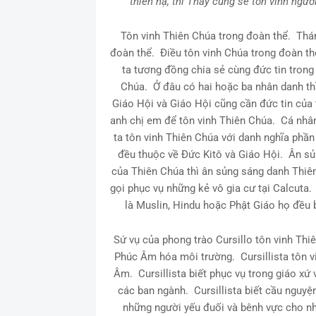
thiên hạ, thì Thầy cũng sẽ tôn vinh ngườ
Tôn vinh Thiên Chúa trong đoàn thể. Thán
đoàn thể. Điều tôn vinh Chúa trong đoàn th
ta tương đồng chia sẻ cùng đức tin trong
Chúa. Ở đâu có hai hoặc ba nhân danh thầ
Giáo Hội và Giáo Hội cũng cần đức tin của
anh chị em để tôn vinh Thiên Chúa. Cá nh
ta tôn vinh Thiên Chúa với danh nghĩa phần 
đều thuộc về Đức Kitô và Giáo Hội. Ân sủ
của Thiên Chúa thì ân sủng sáng danh Thi
gọi phục vụ những kẻ vô gia cư tại Calcuta
là Muslin, Hindu hoặc Phật Giáo họ đều 
Sứ vụ của phong trào Cursillo tôn vinh Thi
Phúc Âm hóa môi trường. Cursillista tôn v
Âm. Cursillista biết phục vụ trong giáo xứ
các ban ngành. Cursillista biết cầu nguyệ
những người yếu đuối và bênh vực cho nh