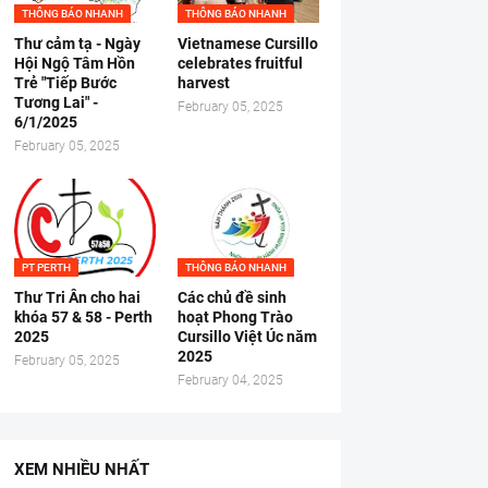
THÔNG BÁO NHANH
THÔNG BÁO NHANH
Thư cảm tạ - Ngày
Vietnamese Cursillo
Hội Ngộ Tâm Hồn
celebrates fruitful
Trẻ "Tiếp Bước
harvest
Tương Lai" -
February 05, 2025
6/1/2025
February 05, 2025
PT PERTH
THÔNG BÁO NHANH
Thư Tri Ân cho hai
Các chủ đề sinh
khóa 57 & 58 - Perth
hoạt Phong Trào
2025
Cursillo Việt Úc năm
2025
February 05, 2025
February 04, 2025
XEM NHIỀU NHẤT