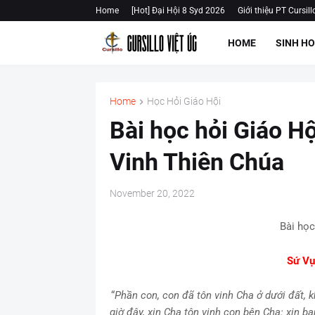
Home
[Hot] Đại Hội 8 Syd 2026
Giới thiệu PT Cursill
HOME
SINH H
Home
Học Hỏi Giáo Hội
Bài học hỏi Giáo H
Vinh Thiên Chúa
November 20, 2022
Bài học
Sứ Vụ
“
Phần con, con đã tôn vinh Cha ở dưới đất, k
giờ đây, xin Cha tôn vinh con bên Cha: xin