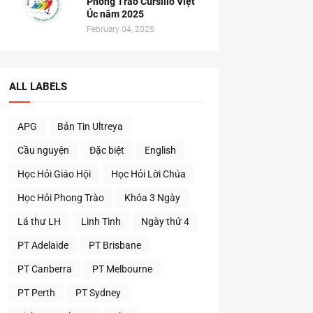
Phong Trào Cursillo Việt
Úc năm 2025
February 04, 2025
ALL LABELS
APG
Bản Tin Ultreya
Cầu nguyện
Đặc biệt
English
Học Hỏi Giáo Hội
Học Hỏi Lời Chúa
Học Hỏi Phong Trào
Khóa 3 Ngày
Lá thư LH
Linh Tinh
Ngày thứ 4
PT Adelaide
PT Brisbane
PT Canberra
PT Melbourne
PT Perth
PT Sydney