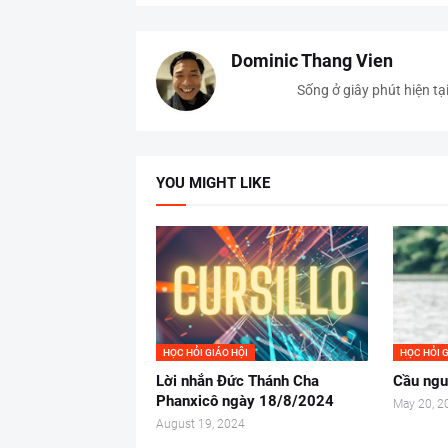
Dominic Thang Vien
Sống ở giây phút hiện tạ
YOU MIGHT LIKE
HỌC HỎI GIÁO HỘI
HỌC HỎI G
Lời nhắn Đức Thánh Cha
Cầu ngu
Phanxicô ngày 18/8/2024
May 20, 2
August 19, 2024