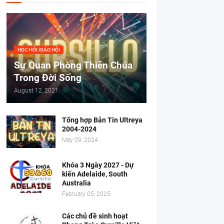
HỌC HỎI GIÁO HỘI
Sự Quan Phòng Thiên Chúa
Trong Đời Sống
August 12, 2021
Tổng hợp Bản Tin Ultreya
2004-2024
May 09, 2024
Khóa 3 Ngày 2027 - Dự
kiến Adelaide, South
Australia
February 05, 2025
Các chủ đề sinh hoạt