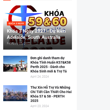
KHÓA 3 NGÀY
Khóa 3 Ngày 2027 - Dự kiến
Adelaide, South Australia
February 05, 2025
Đơn ghi danh tham dự
Khóa Tĩnh Huấn K57&K58
Perth 2025 - Dành cho
Khóa Sinh mới & Trợ Tá
April 24, 2024
Thư Xin Hỗ Trợ Và Những
Chi Tiết Cần Thiết Cho Hai
Khóa 57 & 58 - PERTH
2025
April 23, 2024