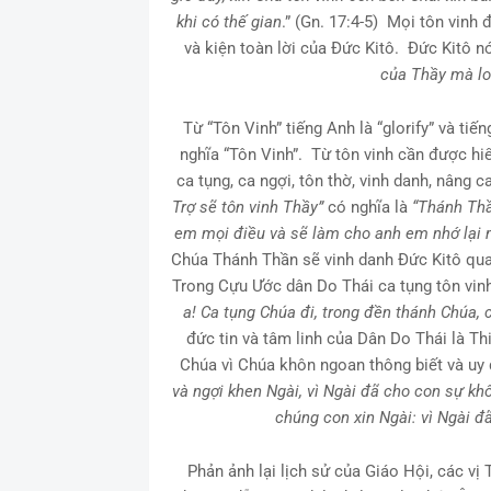
khi có thế gian
.” (Gn. 17:4-5) Mọi tôn vin
và kiện toàn lời của Đức Kitô. Đức Kitô nói
của Thầy mà l
Từ “Tôn Vinh” tiếng Anh là “glorify” và t
nghĩa “Tôn Vinh”. Từ tôn vinh cần được hi
ca tụng, ca ngợi, tôn thờ, vinh danh, nâng 
Trợ sẽ tôn vinh Thầy”
có nghĩa là
“Thánh Thầ
em mọi điều và sẽ làm cho anh em nhớ lại 
Chúa Thánh Thần sẽ vinh danh Đức Kitô qua 
Trong Cựu Ước dân Do Thái ca tụng tôn vinh 
a! Ca tụng Chúa đi, trong đền thánh Chúa, 
đức tin và tâm linh của Dân Do Thái là Th
Chúa vì Chúa khôn ngoan thông biết và uy 
và ngợi khen Ngài, vì Ngài đã cho con sự kh
chúng con xin Ngài: vì Ngài đ
Phản ảnh lại lịch sử của Giáo Hội, các v