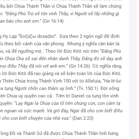
h đều bởi Chúa Thánh Thần vì Chúa Thánh Thần sẽ làm chứng
: “
Đấng Phù Trợ sẽ tôn vinh Thầy, vì Người sẽ lấy những gì
oan báo cho anh em
.” (Gn 16:14)
iếng Hy Lạp “δοξάζω doxadzo”. Dựa theo 2 ngôn ngữ để định
ểu theo bối cảnh của văn phong. Nhưng ý nghĩa căn bản là:
cao, và để ngưỡng mộ. Theo lời Đức Kitô nói trên “
Đấng Phù
n Chúa Cha sẽ sai đến nhân danh Thầy, Đấng đó sẽ dạy anh
mọi điều Thầy đã nói với anh em
.” (Gn 14:26) Có nghĩa rằng,
lời Đức Kitô đã rao giảng và sẽ kiện toàn lời của Đức Kitô.
Thiên Chúa trong Thánh Vịnh 150 với từ Alleluia, “
Ha-lê-lui-
ca tụng Người chốn cao thẳm uy linh.
” (Tv. 150:1) Đời sống
iên Chúa uy quyền cao cả. Tiên tri Daniel ca tụng tôn vinh
quyền: “
Lạy Ngài là Chúa của tổ tiên chúng con, con cảm tạ
ôn ngoan và sức mạnh. Và giờ đây, Ngài đã cho con biết điều
ã cho con biết chuyện của nhà vua
." (Dan 2:23)
ị Tông Đồ và Thánh Sử đã được Chúa Thánh Thần linh hứng