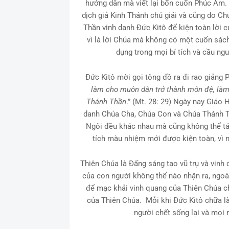
hướng dẫn mà viết lại bốn cuốn Phúc Âm.
dịch giả Kinh Thánh chú giải và cũng do C
Thần vinh danh Đức Kitô để kiện toàn lời
vì là lời Chúa mà không có một cuốn sá
dụng trong mọi bí tích và cầu ng
Đức Kitô mời gọi tông đồ ra đi rao giảng
làm cho muôn dân trở thành môn đệ, làm
Thánh Thần
.” (Mt. 28: 29) Ngày nay Giáo
danh Chúa Cha, Chúa Con và Chúa Thánh T
Ngôi đều khác nhau mà cũng không thể tác
tích màu nhiệm mới được kiện toàn, vì 
Thiên Chúa là Đấng sáng tạo vũ trụ và vinh
của con người không thể nào nhận ra, ngoài
để mạc khải vinh quang của Thiên Chúa ch
của Thiên Chúa. Mỗi khi Đức Kitô chữa là
người chết sống lại và mọi