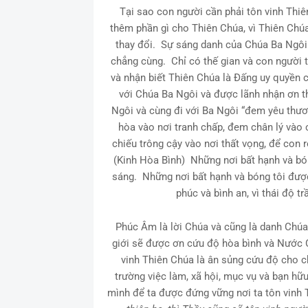
Tại sao con người cần phải tôn vinh Thi
thêm phần gì cho Thiên Chúa, vì Thiên Ch
thay đổi. Sự sáng danh của Chúa Ba Ngôi 
chẳng cùng. Chỉ có thế gian và con người 
và nhận biết Thiên Chúa là Đấng uy quyền 
với Chúa Ba Ngôi và được lãnh nhận ơn t
Ngôi và cùng đi với Ba Ngôi “đem yêu thươ
hòa vào nơi tranh chấp, đem chân lý vào 
chiếu trông cậу vào nơi thất vọng, để con 
(Kinh Hòa Bình) Những nơi bất hạnh và bó
sáng. Những nơi bất hạnh và bóng tôi đượ
phúc và bình an, vì thái độ t
Phúc Âm là lời Chúa và cũng là danh Chúa
giới sẽ được ơn cứu độ hòa bình và Nước C
vinh Thiên Chúa là ân sủng cứu độ cho c
trường việc làm, xã hội, mục vụ và bạn h
mình để ta được đứng vững nơi ta tôn vinh 